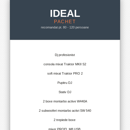
IDEAL
PACHET
recomandat pt. 80 - 120 persoane
Dj profesionist
consola mixat Traktor MKII S2
soft mixat Traktor PRO 2
Pupitru DJ
Stativ DJ
2 boxe montarbo active W440A
2 subwooferi montarbo activi SW 540
2 trepiede boxe
mixer PROEL M8 USB