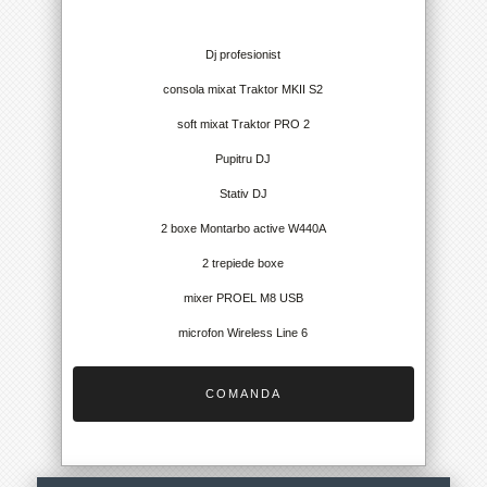
Dj profesionist
consola mixat Traktor MKII S2
soft mixat Traktor PRO 2
Pupitru DJ
Stativ DJ
2 boxe Montarbo active W440A
2 trepiede boxe
mixer PROEL M8 USB
microfon Wireless Line 6
COMANDA