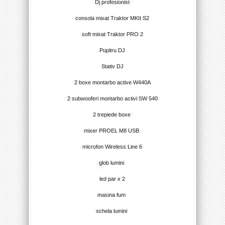
Dj profesionist
consola mixat Traktor MKII S2
soft mixat Traktor PRO 2
Pupitru DJ
Stativ DJ
2 boxe montarbo active W440A
2 subwooferi montarbo activi SW 540
2 trepiede boxe
mixer PROEL M8 USB
microfon Wireless Line 6
glob lumini
led par x 2
masina fum
schela lumini