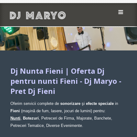
DJ MARYO
ACASA
SERVICII
FOTO
Dj Nunta Fieni | Oferta Dj
pentru nunti Fieni - Dj Maryo -
VIDEO
Pret Dj Fieni
OFERTE
Oferim servicii complete de
sonorizare
şi
efecte speciale
in
CONTACT
Fieni
(maşină de fum, lasere, jocuri de lumini) pentru:
Nunti
,
Botezuri
, Petreceri de Firma, Majorate, Banchete,
Petreceri Tematice, Diverse Evenimente.