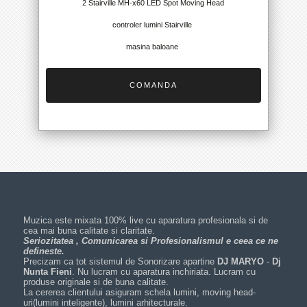
2 Stairville MH-x60 LED Spot Moving Head
controler lumini Stairville
masina baloane
COMANDA
Muzica este mixata 100% live cu aparatura profesionala si de
cea mai buna calitate si claritate.
Seriozitatea , Comunicarea si Profesionalismul e ceea ce ne
defineste.
Precizam ca tot sistemul de Sonorizare apartine
DJ MARYO
-
Dj
Nunta Fieni
. Nu lucram cu aparatura inchiriata. Lucram cu
produse originale si de buna calitate.
La cererea clientului asiguram schela lumini, moving head-
uri(lumini inteligente), lumini arhitecturale.