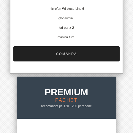
microfon Wireless Line 6
glob lumini
led par x 2
masina fum
COMANDA
PREMIUM
PACHET
recomandat pt. 120 - 200 persoane